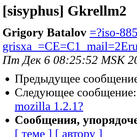
[sisyphus] Gkrellm2
Grigory Batalov
=?iso-88
grisxa_=CE=C1_mail=2Er
Пт Дек 6 08:25:52 MSK 2
Предыдущее сообщени
Следующее сообщение
mozilla 1.2.1?
Сообщения, упорядоч
[ теме ]
[ автору ]