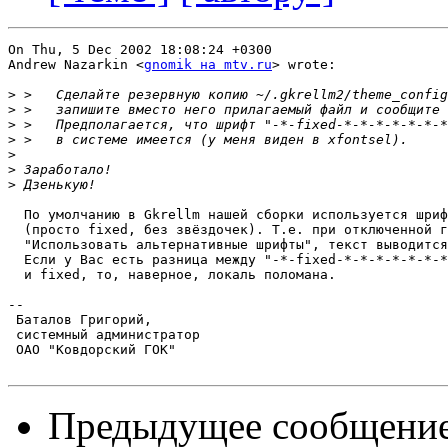
On Thu, 5 Dec 2002 18:08:24 +0300

Andrew Nazarkin <
gnomik на mtv.ru
> wrote:

>
>
>
>
>
>
>
  По умолчанию в Gkrellm нашей сборки используется шриф
  (просто fixed, без звёздочек). Т.е. при отключенной г
  "Использовать альтернативные шрифты", текст выводится
  Если у Вас есть разница между "-*-fixed-*-*-*-*-*-*-*
  и fixed, то, наверное, локаль поломана.

-- 

 Баталов Григорий,

 системный администратор

 ОАО "Ковдорский ГОК"

Предыдущее сообщени