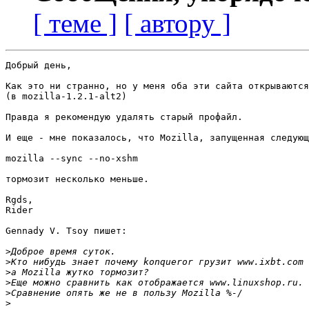
[ теме ]
[ автору ]
Добрый день,

Как это ни странно, но у меня оба эти сайта открываются
(в mozilla-1.2.1-alt2)

Правда я рекомендую удалять старый профайл.

И еще - мне показалось, что Mozilla, запущенная следующ
mozilla --sync --no-xshm

тормозит несколько меньше.

Rgds,

Rider

Gennady V. Tsoy пишет:

>
>
>
>
>
>