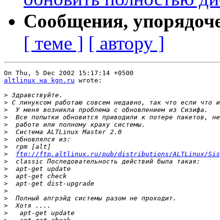
Сообщения, упорядоч
[ теме ]
[ автору ]
altlinux на kgn.ru
 wrote:

>
>
>
>
>
>
>
>
>
ftp://ftp.altlinux.ru/pub/distributions/ALTLinux/Sis
>
>
>
>
>
>
>
>