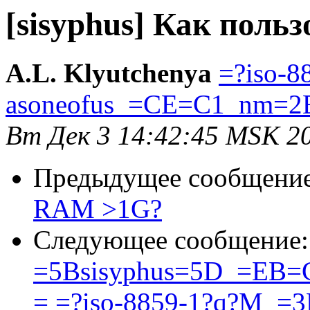
[sisyphus] Как пол
A.L. Klyutchenya
=?iso-8
asoneofus_=CE=C1_nm=2
Вт Дек 3 14:42:45 MSK 2
Предыдущее сообщени
RAM >1G?
Следующее сообщение
=5Bsisyphus=5D_=E
= =?iso-8859-1?q?M_=