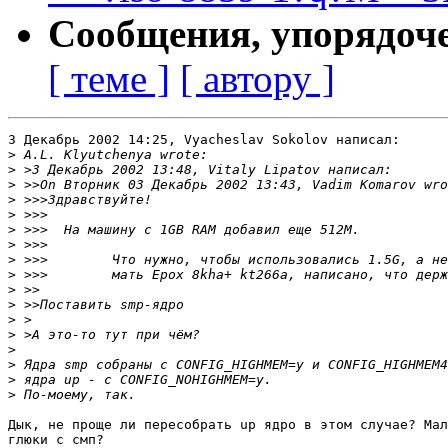
Сообщения, упорядоч
[ теме ]
[ автору ]
3 Декабрь 2002 14:25, Vyacheslav Sokolov написал:

>
>
>
>
>
>
>
>
>
>
>
>
>
>
>
>
>
Дык, не проще ли пересобрать up ядро в этом случае? Мал
глюки с смп?
