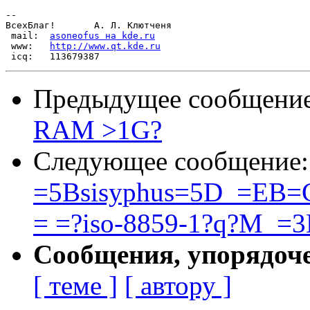
-- 

ВсехБлаг!       А. Л. Клютченя

 mail:	
asoneofus на kde.ru
 www:	
http://www.qt.kde.ru
Предыдущее сообщени
RAM >1G?
Следующее сообщение
=5Bsisyphus=5D_=E
= =?iso-8859-1?q?M_=
Сообщения, упорядоч
[ теме ]
[ автору ]