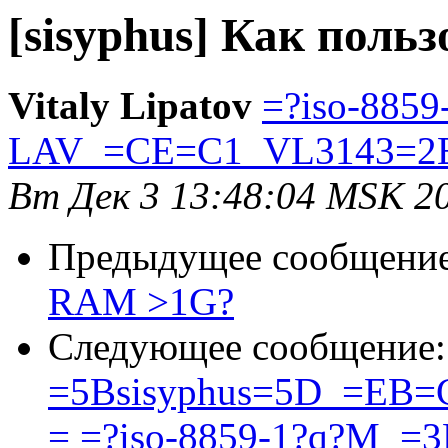
[sisyphus] Как пол
Vitaly Lipatov
=?iso-8859
LAV_=CE=C1_VL3143=2E
Вт Дек 3 13:48:04 MSK 2
Предыдущее сообщени
RAM >1G?
Следующее сообщение
=5Bsisyphus=5D_=E
= =?iso-8859-1?q?M_=