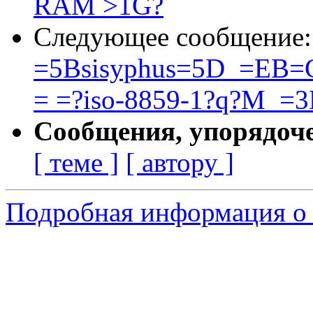
RAM >1G?
Следующее сообщение
=5Bsisyphus=5D_=E
= =?iso-8859-1?q?M_=
Сообщения, упорядоч
[ теме ]
[ автору ]
Подробная информация о 