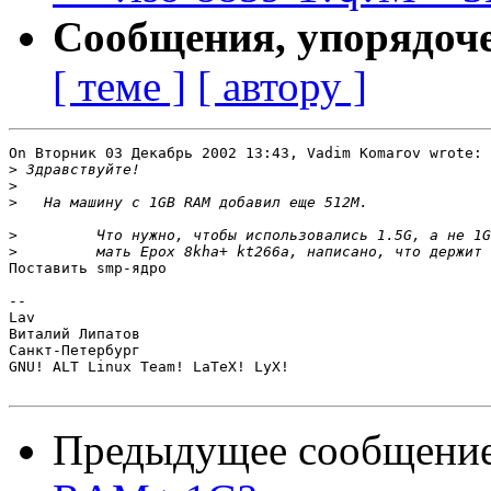
Сообщения, упорядоч
[ теме ]
[ автору ]
On Вторник 03 Декабрь 2002 13:43, Vadim Komarov wrote:

>
>
>
>
>
Поставить smp-ядро

-- 

Lav

Виталий Липатов

Санкт-Петербург

GNU! ALT Linux Team! LaTeX! LyX!

Предыдущее сообщени