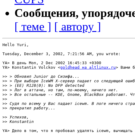
Сообщения, упорядоч
[ теме ]
[ автору ]
Hello Yuri,

Tuesday, December 3, 2002, 7:21:56 AM, you wrote:

YA> В день Mon, 2 Dec 2002 16:45:33 +0300

YA> Konstantin Volckov <
goldhead на altlinux.ru
> Вами б
>>
>>
>>
>>
>>
>>
>>
>>
>>
>>
YA> Дело в том, что я пробовал удалять icewm, вычищать 