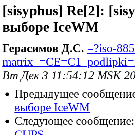
[sisyphus] Re[2]: [s
выборе IceWM
Герасимов Д.С.
=?iso-885
matrix_=CE=C1_podlipki=
Вт Дек 3 11:54:12 MSK 2
Предыдущее сообщени
выборе IceWM
Следующее сообщение
CUPS