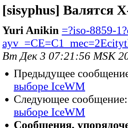
[sisyphus] Валятся
Yuri Anikin
=?iso-8859-1?
ayv_=CE=C1_mec=2Ecityt
Вт Дек 3 07:21:56 MSK 2
Предыдущее сообщени
выборе IceWM
Следующее сообщение
выборе IceWM
Сообщения, упорядоч