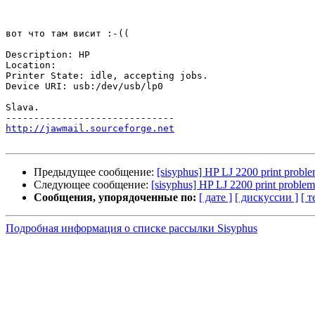
вот что там висит :-(( 

Description: HP 

Location: 

Printer State: idle, accepting jobs. 

Device URI: usb:/dev/usb/lp0 

Slava. 

http://jawmail.sourceforge.net
Предыдущее сообщение:
[sisyphus] HP LJ 2200 print probl
Следующее сообщение:
[sisyphus] HP LJ 2200 print problem
Сообщения, упорядоченные по:
[ дате ]
[ дискуссии ]
[ т
Подробная информация о списке рассылки Sisyphus