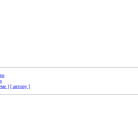
ems
s
еме ]
[ автору ]