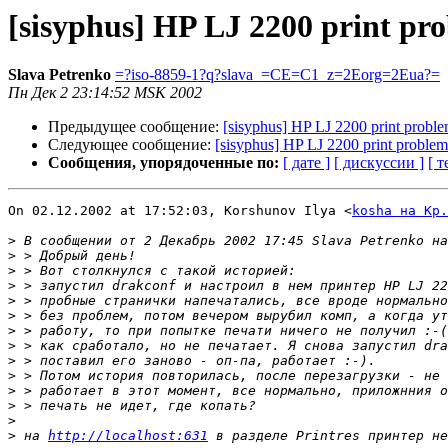
[sisyphus] HP LJ 2200 print pr
Slava Petrenko
=?iso-8859-1?q?slava_=CE=C1_z=2Eorg=2Eua?=
Пн Дек 2 23:14:52 MSK 2002
Предыдущее сообщение:
[sisyphus] HP LJ 2200 print probl
Следующее сообщение:
[sisyphus] HP LJ 2200 print problem
Сообщения, упорядоченные по:
[ дате ]
[ дискуссии ]
[ т
On 02.12.2002 at 17:52:03, Korshunov Ilya <
kosha на Kp.
>
>
>
>
>
>
>
>
>
>
>
>
>
>
 на 
http://localhost:631