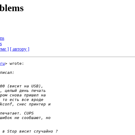
oblems
ems
s
еме ]
[ автору ]
ru
> wrote: 
