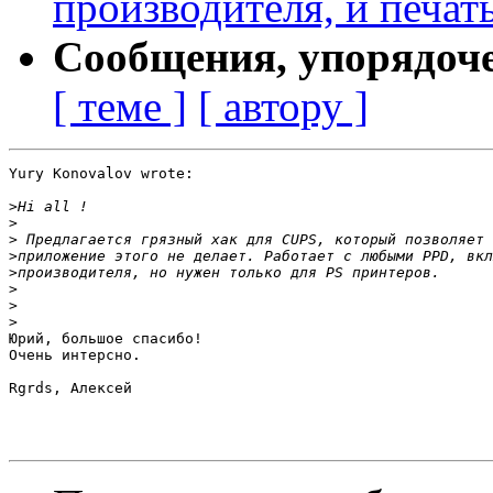
производителя, и печать
Сообщения, упорядоч
[ теме ]
[ автору ]
Yury Konovalov wrote:

>
>
>
>
>
>
>
>
Юрий, большое спасибо!

Очень интерсно.

Rgrds, Алексей
