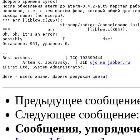
Доброго времени суток!

После обновления aterm до aterm-0.4.2-alt5 перстал рабо
положено, т.е. с тем цветом фона, который общий для тер
выхода пишет (не всегда):

*** err [liblow.c(286)]:

                       strncmp/isdigit/consolename fail
***		  err		  [liblow.c(395)]:

Oh, oh,	it's an	error!

possibly		I		die! 

Оставлено: 951,	удалено: 0.   

-- 

Best wishes,             | ICQ 103399444

	Artem K. Jouravsky,  | JID 
ujo на jabber.ru
iFirst Ltd, System Administrator.

-----------------------

Дети - цветы жизни. Дарите девушкам цветы!

Предыдущее сообщени
Следующее сообщение
Сообщения, упорядоч