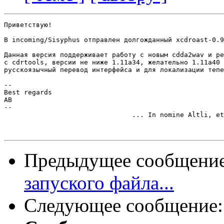
Приветствую!

В incoming/Sisyphus отправлен долгожданный xcdroast-0.9
Данная версия поддерживает работу с новым cdda2wav и ре
с cdrtools, версии не ниже 1.11a34, желательно 1.11a40 
русскоязычный перевод интерфейса и для локализации тепе
--

Best regards

AB

--

				... In nomine Altli, et Ctrli, et Spititus Deli, Reset!

Предыдущее сообщени
запуского файла...
Следующее сообщение