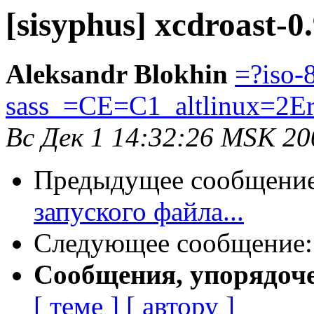
[sisyphus] xcdroast-0
Aleksandr Blokhin
=?iso-
sass_=CE=C1_altlinux=2E
Вс Дек 1 14:32:26 MSK 20
Предыдущее сообщени
запуского файла...
Следующее сообщение
Сообщения, упорядоч
[ теме ]
[ автору ]