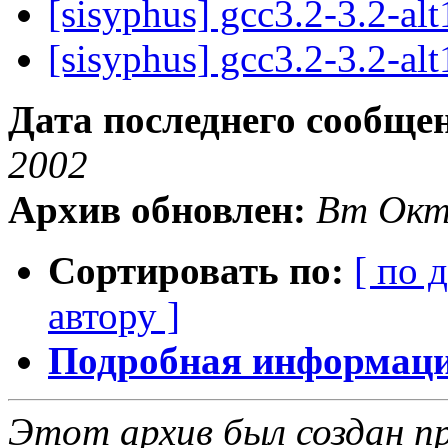
[sisyphus] gcc3.2-3.2-alt
[sisyphus] gcc3.2-3.2-alt
Дата последнего сообще
2002
Архив обновлен:
Вт Окт
Сортировать по:
[ по 
автору ]
Подробная информация
Этот архив был создан пр