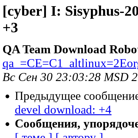
[cyber] I: Sisyphus-
+3
QA Team Download Robo
qa_=CE=C1_altlinux=2Eor
Вс Сен 30 23:03:28 MSD 
Предыдущее сообщени
devel download: +4
Сообщения, упорядоч
[ теме ]
[ автору ]