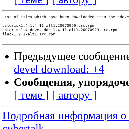
List of files which have been downloaded from the "deve
asterisk1.4-1.4.11-alt1.20070929.src.rpm

asterisk1.4-devel-doc-1.4.11-alt1.20070929.src.rpm

flac-1.2.1-alt1.src.rpm

Предыдущее сообщени
devel download: +4
Сообщения, упорядоч
[ теме ]
[ автору ]
Подробная информация о 
cybertalk