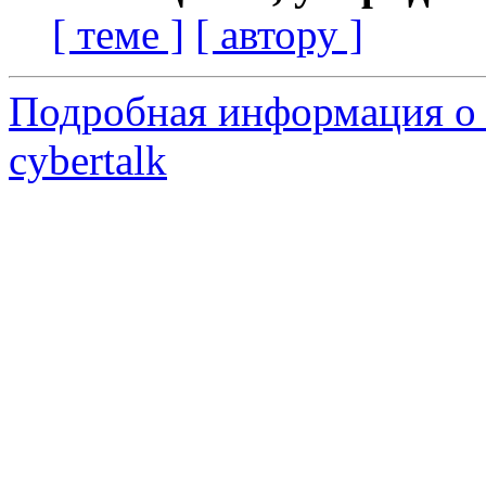
[ теме ]
[ автору ]
Подробная информация о 
cybertalk