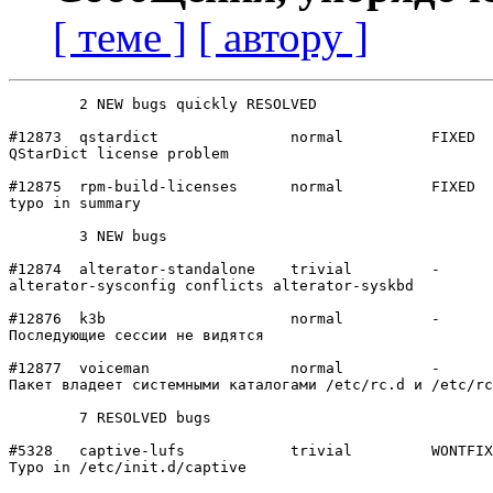
[ теме ]
[ автору ]
	2 NEW bugs quickly RESOLVED

#12873	qstardict       	normal  	FIXED

QStarDict license problem

#12875	rpm-build-licenses	normal  	FIXED

typo in summary

	3 NEW bugs

#12874	alterator-standalone	trivial 	-

alterator-sysconfig conflicts alterator-syskbd

#12876	k3b             	normal  	-

Последующие сессии не видятся

#12877	voiceman        	normal  	-

Пакет владеет системными каталогами /etc/rc.d и /etc/rc
	7 RESOLVED bugs

#5328	captive-lufs    	trivial 	WONTFIX

Typo in /etc/init.d/captive
