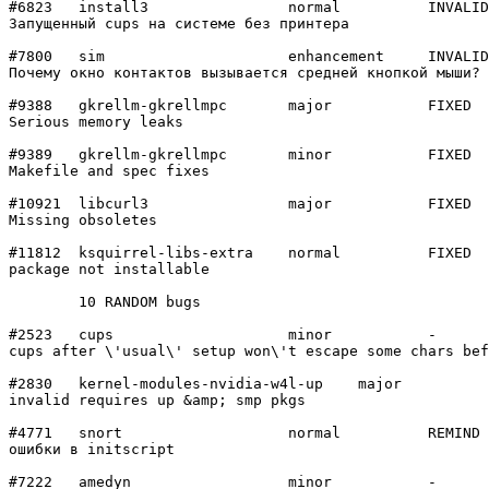
#6823	install3        	normal  	INVALID

Запущенный cups на системе без принтера

#7800	sim             	enhancement	INVALID

Почему окно контактов вызывается средней кнопкой мыши?

#9388	gkrellm-gkrellmpc	major   	FIXED

Serious memory leaks

#9389	gkrellm-gkrellmpc	minor   	FIXED

Makefile and spec fixes

#10921	libcurl3        	major   	FIXED

Missing obsoletes

#11812	ksquirrel-libs-extra	normal  	FIXED

package not installable

	10 RANDOM bugs

#2523	cups            	minor   	-

cups after \'usual\' setup won\'t escape some chars bef
#2830	kernel-modules-nvidia-w4l-up	major   	LATER

invalid requires up &amp; smp pkgs

#4771	snort           	normal  	REMIND

ошибки в initscript

#7222	amedyn          	minor   	-
