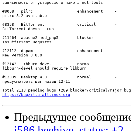
зависимость от устаревшего пакета net-tools

#8058	pilrc           	enhancement	-

pilrc 3.2 available

#8358	BitTorrent      	critical	-

BitTorrent doesn't run

#11464	apache2-mod_php5	blocker 	-

Insufficient Requires

#12112	dspam           	enhancement	-

New version 3.8.0

#12142	libburn-devel   	normal  	-

libburn-devel should require libburn

#12339	Desktop 4.0     	normal  	-

предусмотреть шаг назад 12-11

https://bugzilla.altlinux.org
Предыдущее сообщени
i586 beehive_status: +2 -