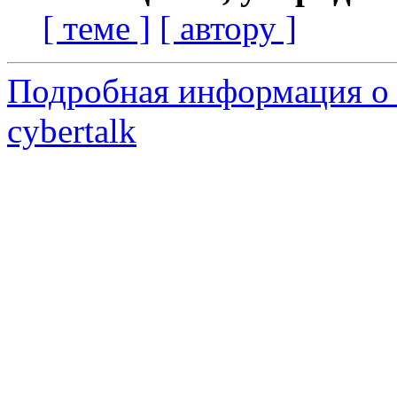
[ теме ]
[ автору ]
Подробная информация о 
cybertalk