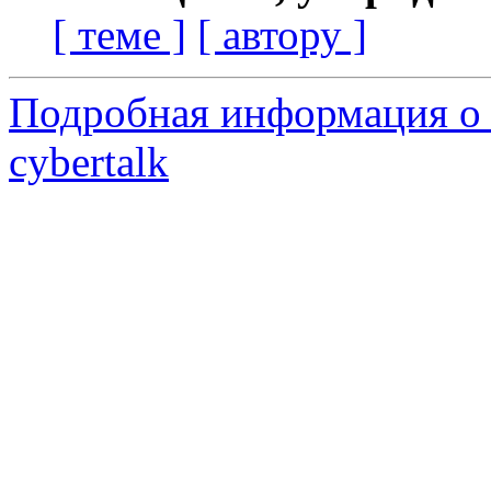
[ теме ]
[ автору ]
Подробная информация о 
cybertalk