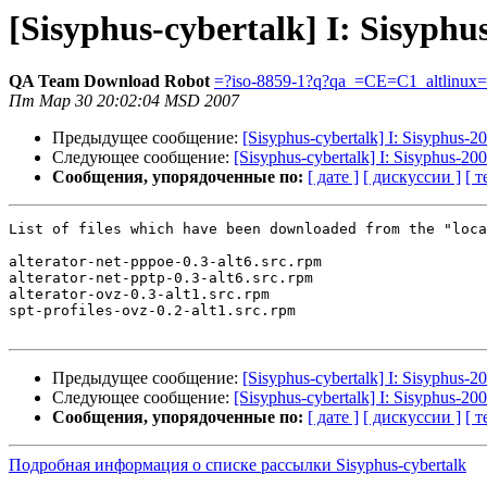
[Sisyphus-cybertalk] I: Sisyphu
QA Team Download Robot
=?iso-8859-1?q?qa_=CE=C1_altlinux
Пт Мар 30 20:02:04 MSD 2007
Предыдущее сообщение:
[Sisyphus-cybertalk] I: Sisyphus-
Следующее сообщение:
[Sisyphus-cybertalk] I: Sisyphus-2
Сообщения, упорядоченные по:
[ дате ]
[ дискуссии ]
[ т
List of files which have been downloaded from the "loca
alterator-net-pppoe-0.3-alt6.src.rpm

alterator-net-pptp-0.3-alt6.src.rpm

alterator-ovz-0.3-alt1.src.rpm

spt-profiles-ovz-0.2-alt1.src.rpm

Предыдущее сообщение:
[Sisyphus-cybertalk] I: Sisyphus-
Следующее сообщение:
[Sisyphus-cybertalk] I: Sisyphus-2
Сообщения, упорядоченные по:
[ дате ]
[ дискуссии ]
[ т
Подробная информация о списке рассылки Sisyphus-cybertalk