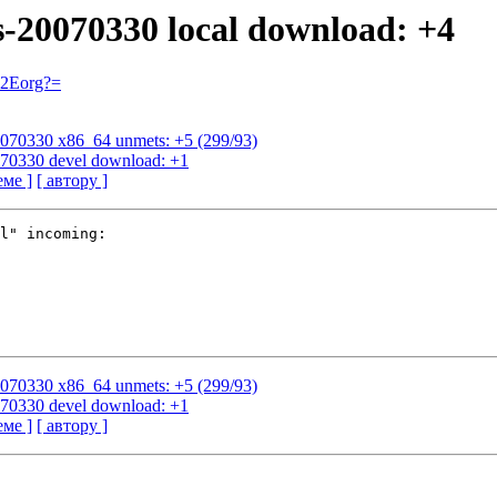
s-20070330 local download: +4
=2Eorg?=
20070330 x86_64 unmets: +5 (299/93)
0070330 devel download: +1
еме ]
[ автору ]
l" incoming:

20070330 x86_64 unmets: +5 (299/93)
0070330 devel download: +1
еме ]
[ автору ]