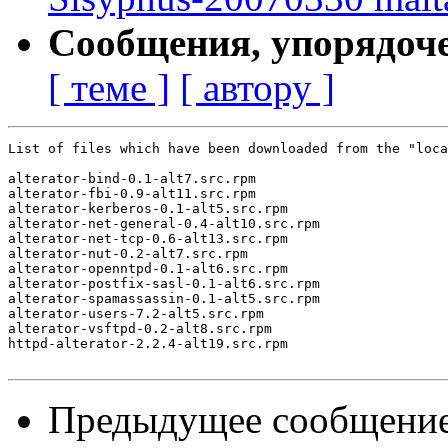
Сообщения, упорядоч
[ теме ]
[ автору ]
List of files which have been downloaded from the "loca
alterator-bind-0.1-alt7.src.rpm

alterator-fbi-0.9-alt11.src.rpm

alterator-kerberos-0.1-alt5.src.rpm

alterator-net-general-0.4-alt10.src.rpm

alterator-net-tcp-0.6-alt13.src.rpm

alterator-nut-0.2-alt7.src.rpm

alterator-openntpd-0.1-alt6.src.rpm

alterator-postfix-sasl-0.1-alt6.src.rpm

alterator-spamassassin-0.1-alt5.src.rpm

alterator-users-7.2-alt5.src.rpm

alterator-vsftpd-0.2-alt8.src.rpm

httpd-alterator-2.2.4-alt19.src.rpm

Предыдущее сообщени