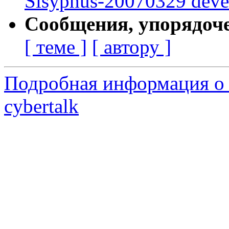
Sisyphus-20070329 deve
Сообщения, упорядоч
[ теме ]
[ автору ]
Подробная информация о 
cybertalk