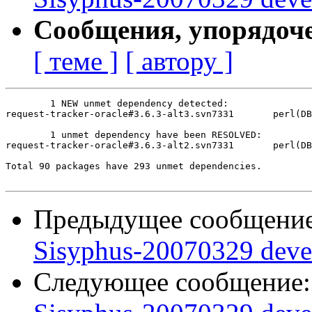
Сообщения, упорядоч
[ теме ]
[ автору ]
	1 NEW unmet dependency detected:

request-tracker-oracle#3.6.3-alt3.svn7331	perl(DBD/Oracle.pm)

	1 unmet dependency have been RESOLVED:

request-tracker-oracle#3.6.3-alt2.svn7331	perl(DBD/Oracle.pm)

Total 90 packages have 293 unmet dependencies.

Предыдущее сообщени
Sisyphus-20070329 deve
Следующее сообщение