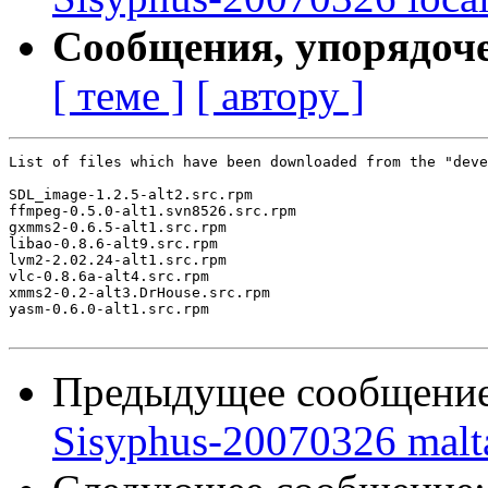
Сообщения, упорядоч
[ теме ]
[ автору ]
List of files which have been downloaded from the "deve
SDL_image-1.2.5-alt2.src.rpm

ffmpeg-0.5.0-alt1.svn8526.src.rpm

gxmms2-0.6.5-alt1.src.rpm

libao-0.8.6-alt9.src.rpm

lvm2-2.02.24-alt1.src.rpm

vlc-0.8.6a-alt4.src.rpm

xmms2-0.2-alt3.DrHouse.src.rpm

yasm-0.6.0-alt1.src.rpm

Предыдущее сообщени
Sisyphus-20070326 malt