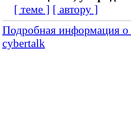
[ теме ]
[ автору ]
Подробная информация о 
cybertalk