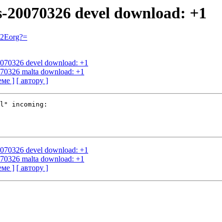
us-20070326 devel download: +1
=2Eorg?=
20070326 devel download: +1
0070326 malta download: +1
еме ]
[ автору ]
l" incoming:

20070326 devel download: +1
0070326 malta download: +1
еме ]
[ автору ]