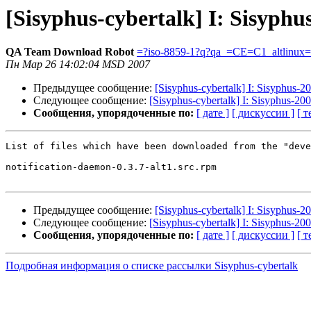
[Sisyphus-cybertalk] I: Sisyph
QA Team Download Robot
=?iso-8859-1?q?qa_=CE=C1_altlinux
Пн Мар 26 14:02:04 MSD 2007
Предыдущее сообщение:
[Sisyphus-cybertalk] I: Sisyphus-
Следующее сообщение:
[Sisyphus-cybertalk] I: Sisyphus-2
Сообщения, упорядоченные по:
[ дате ]
[ дискуссии ]
[ т
List of files which have been downloaded from the "deve
notification-daemon-0.3.7-alt1.src.rpm

Предыдущее сообщение:
[Sisyphus-cybertalk] I: Sisyphus-
Следующее сообщение:
[Sisyphus-cybertalk] I: Sisyphus-2
Сообщения, упорядоченные по:
[ дате ]
[ дискуссии ]
[ т
Подробная информация о списке рассылки Sisyphus-cybertalk