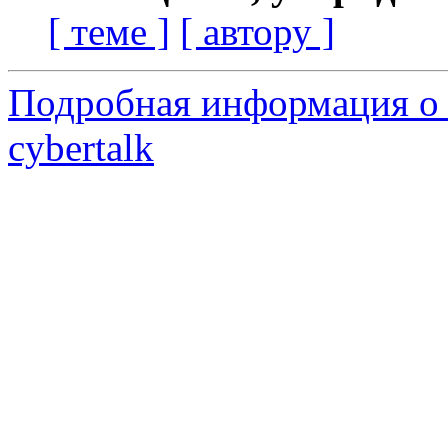
[ теме ]
[ автору ]
Подробная информация о 
cybertalk