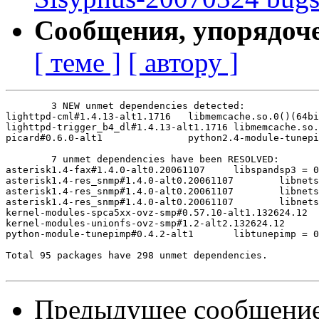
Сообщения, упорядоч
[ теме ]
[ автору ]
	3 NEW unmet dependencies detected:

lighttpd-cml#1.4.13-alt1.1716	libmemcache.so.0()(64bit)

lighttpd-trigger_b4_dl#1.4.13-alt1.1716	libmemcache.so.0()(64bit)

picard#0.6.0-alt1       	python2.4-module-tunepimp >= 0.4.2

	7 unmet dependencies have been RESOLVED:

asterisk1.4-fax#1.4.0-alt0.20061107	libspandsp3 = 0.0.3pre24

asterisk1.4-res_snmp#1.4.0-alt0.20061107	libnetsnmp.so.10()(64bit)

asterisk1.4-res_snmp#1.4.0-alt0.20061107	libnetsnmpagent.so.10()(64bit)

asterisk1.4-res_snmp#1.4.0-alt0.20061107	libnetsnmpmibs.so.10()(64bit)

kernel-modules-spca5xx-ovz-smp#0.57.10-alt1.132624.12	kernel-image-ovz-smp = 2.6.16-alt12

kernel-modules-unionfs-ovz-smp#1.2-alt2.132624.12	kernel-image-ovz-smp = 2.6.16-alt12

python-module-tunepimp#0.4.2-alt1	libtunepimp = 0.4.2

Total 95 packages have 298 unmet dependencies.

Предыдущее сообщени