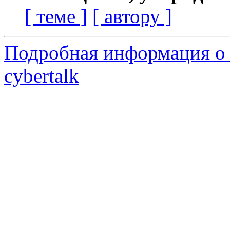
[ теме ]
[ автору ]
Подробная информация о 
cybertalk