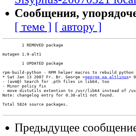
Сообщения, упорядоч
[ теме ]
[ автору ]
	1 REMOVED package

mutagen	1.9-alt1

	1 UPDATED package

rpm-build-python - RPM helper macros to rebuild python 
* Sat Jan 13 2007 Fr. Br. George <
george на altlinux
> 0
- (avm@) Search for .pth files in lib64, too

- Minor policy fix

- move distutils extention to /usr/lib64 instead of /us
Note: changelog entry for 0.30-alt1 not found.

Total 5824 source packages.

Предыдущее сообщени