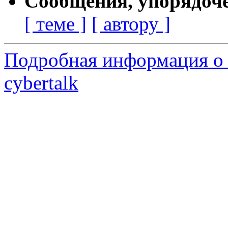
Сообщения, упорядоч
[ теме ]
[ автору ]
Подробная информация о 
cybertalk