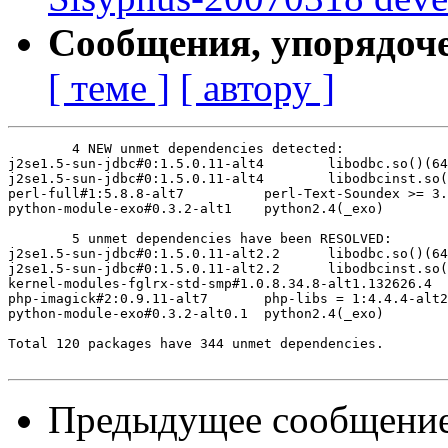
Сообщения, упорядоч
[ теме ]
[ автору ]
	4 NEW unmet dependencies detected:

j2se1.5-sun-jdbc#0:1.5.0.11-alt4	libodbc.so()(64bit)

j2se1.5-sun-jdbc#0:1.5.0.11-alt4	libodbcinst.so()(64bit)

perl-full#1:5.8.8-alt7  	perl-Text-Soundex >= 3.02

python-module-exo#0.3.2-alt1	python2.4(_exo)

	5 unmet dependencies have been RESOLVED:

j2se1.5-sun-jdbc#0:1.5.0.11-alt2.2	libodbc.so()(64bit)

j2se1.5-sun-jdbc#0:1.5.0.11-alt2.2	libodbcinst.so()(64bit)

kernel-modules-fglrx-std-smp#1.0.8.34.8-alt1.132626.4	kernel-image-std-smp = 2.6.18-alt4

php-imagick#2:0.9.11-alt7	php-libs = 1:4.4.4-alt2

python-module-exo#0.3.2-alt0.1	python2.4(_exo)

Total 120 packages have 344 unmet dependencies.

Предыдущее сообщени