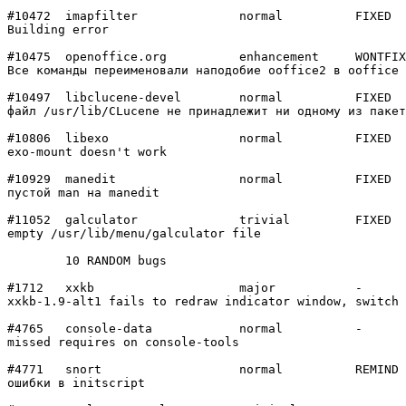
#10472	imapfilter      	normal  	FIXED

Building error

#10475	openoffice.org  	enhancement	WONTFIX

Все команды переименовали наподобие ooffice2 в ooffice

#10497	libclucene-devel	normal  	FIXED

файл /usr/lib/CLucene не принадлежит ни одному из пакет
#10806	libexo          	normal  	FIXED

exo-mount doesn't work

#10929	manedit         	normal  	FIXED

пустой man на manedit

#11052	galculator      	trivial 	FIXED

empty /usr/lib/menu/galculator file

	10 RANDOM bugs

#1712	xxkb            	major   	-

xxkb-1.9-alt1 fails to redraw indicator window, switch 
#4765	console-data    	normal  	-

missed requires on console-tools

#4771	snort           	normal  	REMIND

ошибки в initscript
