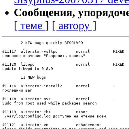
Сообщения, упорядоч
[ теме ]
[ автору ]
	2 NEW bugs quickly RESOLVED

#11117	alterator-vsftpd	normal  	FIXED

неверное значение "Разрешить запись"

#11120	libwpd          	normal  	FIXED

update libwpd to 0.8.9

	11 NEW bugs

#11116	alterator-install2	normal  	-

последний шаг

#11118	alterator-ovz   	normal  	-

Sudo from root used while packages search

#11119	alterator-fbi   	minor   	-

 /var/log/configd.log доступен на чтение всем

#11121	alterator-vm    	enhancement	-
