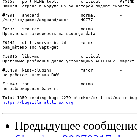
#5155	perl-MIME-tools 	critical	REMIND

Лишняя? строка в модуле из-за которой падают скрипты

#7991	angband         	normal  	-

/var/lib/games/angband/user     40777

#8635	scourge         	normal  	-

Пропущеная зависимость на scourge-data

#9143	util-vserver-build	major   	-

pam_mktemp and vapt-get

#10315	libevms         	critical	-

Программа разбиения диска установщика ALTLinux Compact 
#10489	kipi-plugins    	major   	-

не работает проявка RAW

#10643	rpm             	normal  	-

не заблокировал базу rpm

https://bugzilla.altlinux.org
Предыдущее сообщени