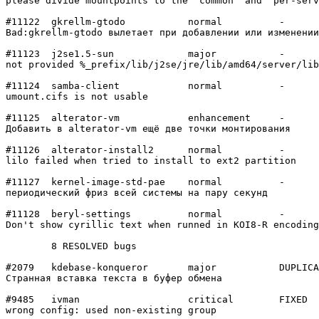
please divide mountpoints to the "common" and "per-serv
#11122	gkrellm-gtodo   	normal  	-

Bad:gkrellm-gtodo вылетает при добавлении или изменении
#11123	j2se1.5-sun     	major   	-

not provided %_prefix/lib/j2se/jre/lib/amd64/server/lib
#11124	samba-client    	normal  	-

umount.cifs is not usable

#11125	alterator-vm    	enhancement	-

Добавить в alterator-vm ещё две точки монтирования

#11126	alterator-install2	normal  	-

lilo failed when tried to install to ext2 partition

#11127	kernel-image-std-pae	normal  	-

периодический фриз всей системы на пару секунд

#11128	beryl-settings  	normal  	-

Don't show cyrillic text when runned in KOI8-R encoding

	8 RESOLVED bugs

#2079	kdebase-konqueror	major   	DUPLICATE

Странная вставка текста в буфер обмена

#9485	ivman           	critical	FIXED

wrong config: used non-existing group
