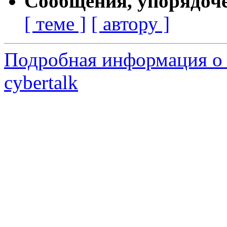
Сообщения, упорядоч
[ теме ]
[ автору ]
Подробная информация о 
cybertalk