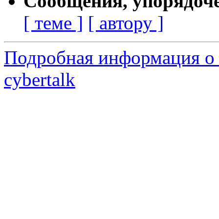
Сообщения, упорядоч
[ теме ]
[ автору ]
Подробная информация о 
cybertalk