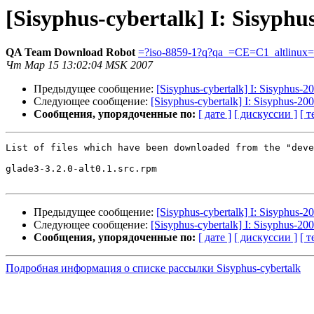
[Sisyphus-cybertalk] I: Sisyph
QA Team Download Robot
=?iso-8859-1?q?qa_=CE=C1_altlinux
Чт Мар 15 13:02:04 MSK 2007
Предыдущее сообщение:
[Sisyphus-cybertalk] I: Sisyphus-
Следующее сообщение:
[Sisyphus-cybertalk] I: Sisyphus-2
Сообщения, упорядоченные по:
[ дате ]
[ дискуссии ]
[ т
List of files which have been downloaded from the "deve
glade3-3.2.0-alt0.1.src.rpm

Предыдущее сообщение:
[Sisyphus-cybertalk] I: Sisyphus-
Следующее сообщение:
[Sisyphus-cybertalk] I: Sisyphus-2
Сообщения, упорядоченные по:
[ дате ]
[ дискуссии ]
[ т
Подробная информация о списке рассылки Sisyphus-cybertalk