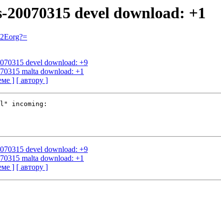
us-20070315 devel download: +1
=2Eorg?=
20070315 devel download: +9
0070315 malta download: +1
еме ]
[ автору ]
l" incoming:

20070315 devel download: +9
0070315 malta download: +1
еме ]
[ автору ]