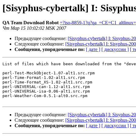
[Sisyphus-cybertalk] I: Sisyph
QA Team Download Robot
=?iso-8859-1?q?qa_=CE=C1_altlinux
Чт Мар 15 10:02:02 MSK 2007
Предыдущее сообщение:
[Sisyphus-cybertalk] I: Sisyphus-
Следующее сообщение:
[Sisyphus-cybertalk] I: Sisyphus-20
Сообщения, упорядоченные по:
[ дате ]
[ дискуссии ]
[ т
List of files which have been downloaded from the "deve
perl-Test-MockObject-1.07-alt1.src.rpm

perl-Time-Format-1.02-alt1.src.rpm

perl-Time-Format_XS-1.02-alt1.src.rpm

perl-UNIVERSAL-can-1.12-alt1.src.rpm

perl-UNIVERSAL-isa-0.06-alt1.src.rpm

perl-Weather-Com-0.5.1-alt0.src.rpm

Предыдущее сообщение:
[Sisyphus-cybertalk] I: Sisyphus-
Следующее сообщение:
[Sisyphus-cybertalk] I: Sisyphus-20
Сообщения, упорядоченные по:
[ дате ]
[ дискуссии ]
[ т