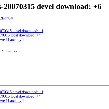
us-20070315 devel download: +6
=2Eorg?=
20070315 devel download: +1
070315 local download: +4
еме ]
[ автору ]
l" incoming:

20070315 devel download: +1
070315 local download: +4
еме ]
[ автору ]