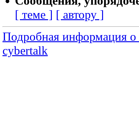
Сообщения, упорядоч
[ теме ]
[ автору ]
Подробная информация о 
cybertalk