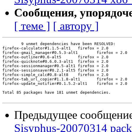
Сообщения, упорядоч
[ теме ]
[ автору ]
	9 unmet dependencies have been RESOLVED:

firefox-calculator#1.1.5-alt1	firefox = 2.0

firefox-gmail_manager#0.5.3-alt1	firefox = 2.0

firefox-outliner#0.6-alt5	firefox = 2.0

firefox-quicknote#0.6.0.3-alt1	firefox = 2.0

firefox-sessionmanager#0.5-alt1	firefox = 2.0

firefox-sessionsaver#0.2.1-alt5	firefox = 2.0

firefox-simple_calc#0.8-alt8	firefox = 2.0

firefox-tab_url_copier#1.1.8-alt1	firefox = 2.0

firefox-update_notifier#0.1.5.2-alt1	firefox = 2.0

Total 85 packages have 181 unmet dependencies.

Предыдущее сообщени
Sisyphus-20070314 pack