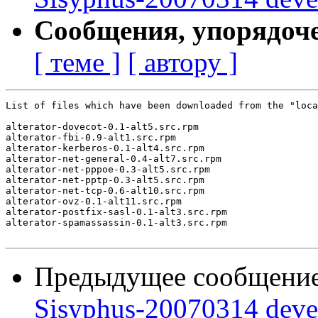
Сообщения, упорядоч
[ теме ]
[ автору ]
List of files which have been downloaded from the "loca
alterator-dovecot-0.1-alt5.src.rpm

alterator-fbi-0.9-alt1.src.rpm

alterator-kerberos-0.1-alt4.src.rpm

alterator-net-general-0.4-alt7.src.rpm

alterator-net-pppoe-0.3-alt5.src.rpm

alterator-net-pptp-0.3-alt5.src.rpm

alterator-net-tcp-0.6-alt10.src.rpm

alterator-ovz-0.1-alt11.src.rpm

alterator-postfix-sasl-0.1-alt3.src.rpm

alterator-spamassassin-0.1-alt3.src.rpm

Предыдущее сообщени
Sisyphus-20070314 deve