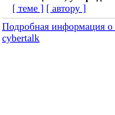
[ теме ]
[ автору ]
Подробная информация о 
cybertalk