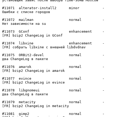
установщик завис после выбора Time-зоны Moscow

#11071	alterator-install2	minor   	-

Ошибки с списке городов

#11072	mailman         	normal  	-

Нет зависимости на su

#11073	GConf           	enhancement	-

[FR] bzip2 ChangeLog in GConf

#11074	libxine         	enhancement	-

[FR] собрать libxine с внешней libdvdnav

#11075	ORBit2-devel    	normal  	-

два ChangeLog в пакете

#11076	amarok          	normal  	-

[FR] bzip2 ChangeLog in amarok

#11077	evince          	normal  	-

[FR] bzip2 ChangeLog in evince

#11078	libgnomeui      	normal  	-

два ChangeLog в пакете

#11079	metacity        	normal  	-

[FR] bzip2 ChangeLog in metacity

#11081	gimp2           	normal  	-
