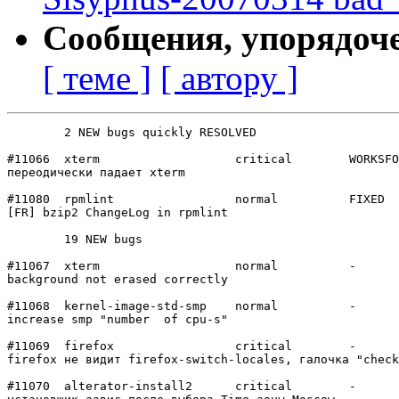
Сообщения, упорядоч
[ теме ]
[ автору ]
	2 NEW bugs quickly RESOLVED

#11066	xterm           	critical	WORKSFORME

переодически падает xterm

#11080	rpmlint         	normal  	FIXED

[FR] bzip2 ChangeLog in rpmlint

	19 NEW bugs

#11067	xterm           	normal  	-

background not erased correctly

#11068	kernel-image-std-smp	normal  	-

increase smp "number  of cpu-s"

#11069	firefox         	critical	-

firefox не видит firefox-switch-locales, галочка "check
#11070	alterator-install2	critical	-
