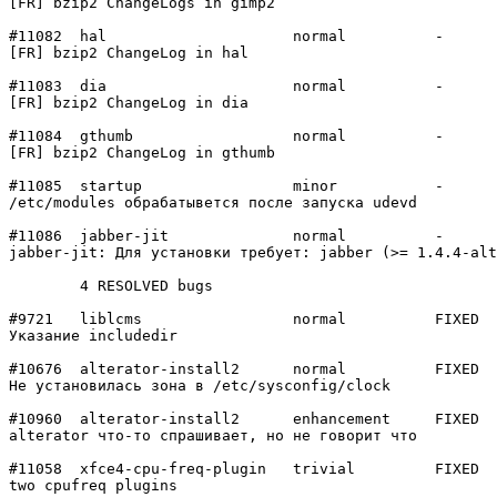
[FR] bzip2 ChangeLogs in gimp2

#11082	hal             	normal  	-

[FR] bzip2 ChangeLog in hal

#11083	dia             	normal  	-

[FR] bzip2 ChangeLog in dia

#11084	gthumb          	normal  	-

[FR] bzip2 ChangeLog in gthumb

#11085	startup         	minor   	-

/etc/modules обрабатывется после запуска udevd

#11086	jabber-jit      	normal  	-

jabber-jit: Для установки требует: jabber (>= 1.4.4-alt
	4 RESOLVED bugs

#9721	liblcms         	normal  	FIXED

Указание includedir

#10676	alterator-install2	normal  	FIXED

Не установилась зона в /etc/sysconfig/clock

#10960	alterator-install2	enhancement	FIXED

alterator что-то спрашивает, но не говорит что

#11058	xfce4-cpu-freq-plugin	trivial 	FIXED

two cpufreq plugins
