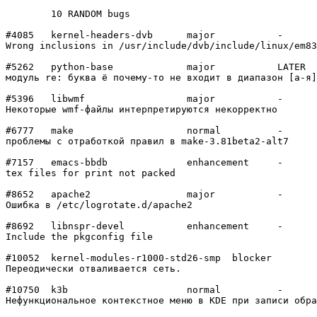
	10 RANDOM bugs

#4085	kernel-headers-dvb	major   	-

Wrong inclusions in /usr/include/dvb/include/linux/em83
#5262	python-base     	major   	LATER

модуль re: буква ё почему-то не входит в диапазон [а-я]

#5396	libwmf          	major   	-

Некоторые wmf-файлы интерпретируются некорректно

#6777	make            	normal  	-

проблемы с отработкой правил в make-3.81beta2-alt7

#7157	emacs-bbdb      	enhancement	-

tex files for print not packed

#8652	apache2         	major   	-

Ошибка в /etc/logrotate.d/apache2

#8692	libnspr-devel   	enhancement	-

Include the pkgconfig file

#10052	kernel-modules-r1000-std26-smp	blocker 	-

Переодически отваливается сеть.

#10750	k3b             	normal  	-

Нефункциональное контекстное меню в KDE при записи обра