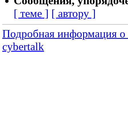
Сообщения, упорядоч
[ теме ]
[ автору ]
Подробная информация о 
cybertalk