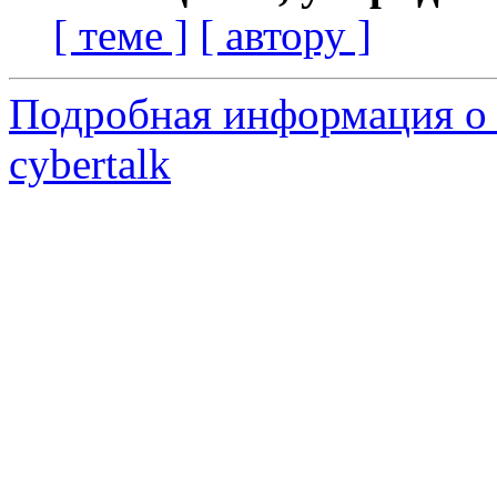
[ теме ]
[ автору ]
Подробная информация о 
cybertalk