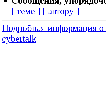
Сообщения, упорядоч
[ теме ]
[ автору ]
Подробная информация о 
cybertalk