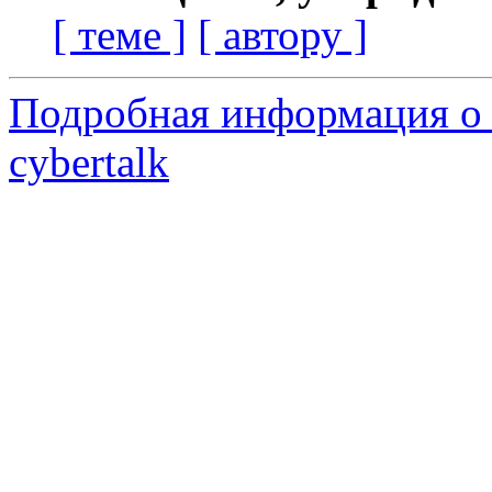
[ теме ]
[ автору ]
Подробная информация о 
cybertalk