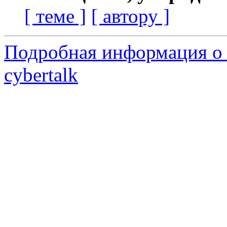
[ теме ]
[ автору ]
Подробная информация о 
cybertalk