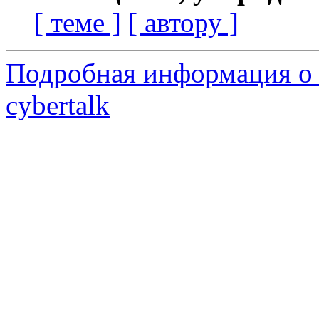
[ теме ]
[ автору ]
Подробная информация о 
cybertalk