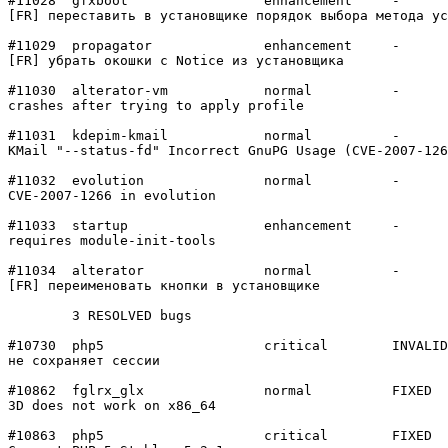
#11028	gfxboot         	enhancement	-

[FR] переставить в установщике порядок выбора метода ус
#11029	propagator      	enhancement	-

[FR] убрать окошки с Notice из установщика

#11030	alterator-vm    	normal  	-

crashes after trying to apply profile

#11031	kdepim-kmail    	normal  	-

KMail "--status-fd" Incorrect GnuPG Usage (CVE-2007-126
#11032	evolution       	normal  	-

CVE-2007-1266 in evolution

#11033	startup         	enhancement	-

requires module-init-tools

#11034	alterator       	normal  	-

[FR] переименовать кнопки в установщике

	3 RESOLVED bugs

#10730	php5            	critical	INVALID

не сохраняет сессии

#10862	fglrx_glx       	normal  	FIXED

3D does not work on x86_64

#10863	php5            	critical	FIXED
