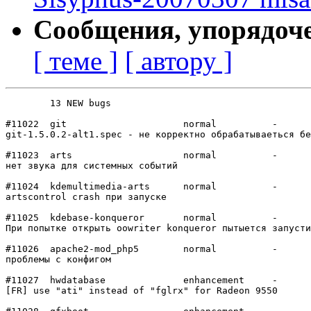
Сообщения, упорядоч
[ теме ]
[ автору ]
	13 NEW bugs

#11022	git             	normal  	-

git-1.5.0.2-alt1.spec - не корректно обрабатываеться бе
#11023	arts            	normal  	-

нет звука для системных событий

#11024	kdemultimedia-arts	normal  	-

artscontrol сrash при запуске

#11025	kdebase-konqueror	normal  	-

При попытке открыть oowriter konqueror пытыется запусти
#11026	apache2-mod_php5	normal  	-

проблемы с конфигом

#11027	hwdatabase      	enhancement	-

[FR] use "ati" instead of "fglrx" for Radeon 9550
