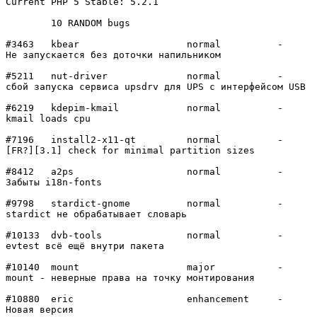
Current PHP 5 Stable: 5.2.1

	10 RANDOM bugs

#3463	kbear           	normal  	-

Не запускается без доточки напильником

#5211	nut-driver      	normal  	-

сбой запуска сервиса upsdrv для UPS с интерфейсом USB

#6219	kdepim-kmail    	normal  	-

kmail loads cpu

#7196	install2-x11-qt 	normal  	-

[FR?][3.1] check for minimal partition sizes

#8412	a2ps            	normal  	-

Забыты i18n-fonts

#9798	stardict-gnome  	normal  	-

stardict не обрабатывает словарь

#10133	dvb-tools       	normal  	-

evtest всё ещё внутри пакета

#10140	mount           	major   	-

mount - неверные права на точку монтирования

#10880	eric            	enhancement	-

Новая версия
