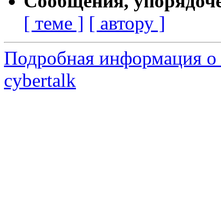
Сообщения, упорядоч
[ теме ]
[ автору ]
Подробная информация о 
cybertalk