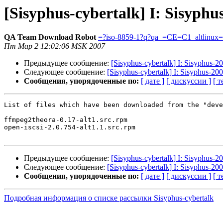
[Sisyphus-cybertalk] I: Sisyph
QA Team Download Robot
=?iso-8859-1?q?qa_=CE=C1_altlinux
Пт Мар 2 12:02:06 MSK 2007
Предыдущее сообщение:
[Sisyphus-cybertalk] I: Sisyphus-
Следующее сообщение:
[Sisyphus-cybertalk] I: Sisyphus-2
Сообщения, упорядоченные по:
[ дате ]
[ дискуссии ]
[ т
List of files which have been downloaded from the "deve
ffmpeg2theora-0.17-alt1.src.rpm

open-iscsi-2.0.754-alt1.1.src.rpm

Предыдущее сообщение:
[Sisyphus-cybertalk] I: Sisyphus-
Следующее сообщение:
[Sisyphus-cybertalk] I: Sisyphus-2
Сообщения, упорядоченные по:
[ дате ]
[ дискуссии ]
[ т
Подробная информация о списке рассылки Sisyphus-cybertalk