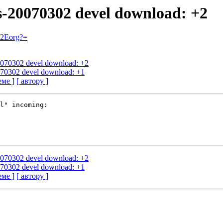
us-20070302 devel download: +2
=2Eorg?=
20070302 devel download: +2
0070302 devel download: +1
еме ]
[ автору ]
l" incoming:

20070302 devel download: +2
0070302 devel download: +1
еме ]
[ автору ]