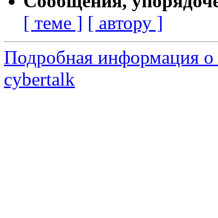
Сообщения, упорядоч
[ теме ]
[ автору ]
Подробная информация о 
cybertalk