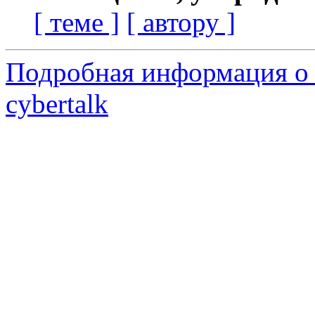
[ теме ]
[ автору ]
Подробная информация о 
cybertalk